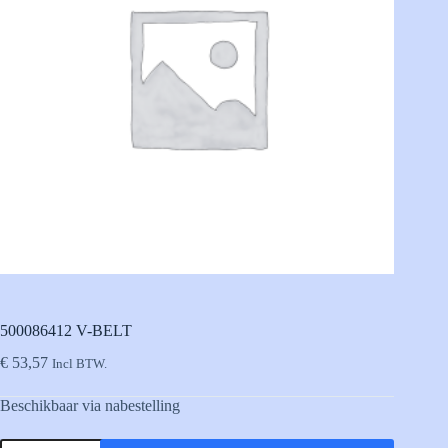
500086412 V-BELT
€
53,57
Incl BTW.
Beschikbaar via nabestelling
500086412