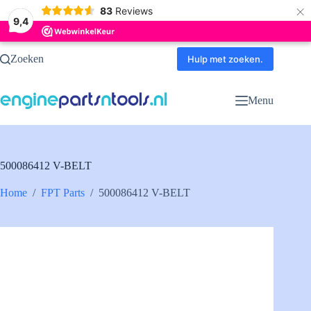
×
83
Reviews
9,4
Ga
Zoeken
naar
Hulp met zoeken.
de
inhoud
Menu
500086412 V-BELT
Home
/
FPT Parts
/
500086412 V-BELT