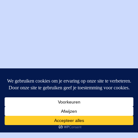
MI Techniek BV
Verrijn Stuartweg 33
4462GE, Goes
Cookies helpen ons bij het leveren van onze diensten. Door
T: +31 (0) 111-484438
gebruik te maken van onze diensten, gaat u akkoord met ons
M:
parts@mitechniek.nl
gebruik van cookies.
OK
VAT: NL862802295B01
KVK: 83269002