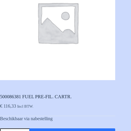
500086381 FUEL PRE-FIL. CARTR.
€
116,33
Incl BTW.
Beschikbaar via nabestelling
500086381