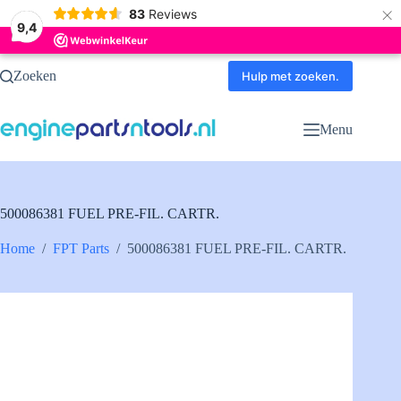
×
83
Reviews
9,4
Ga
Zoeken
naar
Hulp met zoeken.
de
inhoud
Menu
500086381 FUEL PRE-FIL. CARTR.
Home
/
FPT Parts
/
500086381 FUEL PRE-FIL. CARTR.