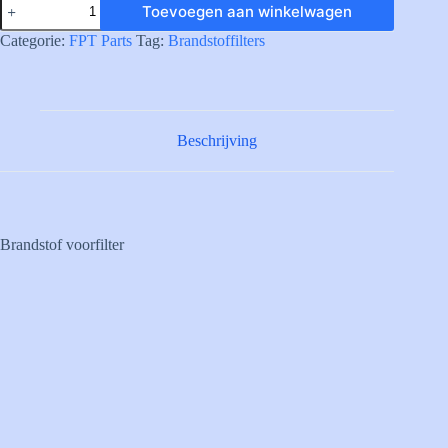
Toevoegen aan winkelwagen
FUEL
PRE-
Categorie:
FPT Parts
Tag:
Brandstoffilters
FIL.
CARTR.
aantal
Beschrijving
Brandstof voorfilter