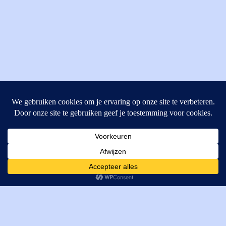
MI Techniek BV
Verrijn Stuartweg 33
4462GE, Goes
Cookies helpen ons bij het leveren van onze diensten. Door
T: +31 (0) 111-484438
gebruik te maken van onze diensten, gaat u akkoord met ons
M:
parts@mitechniek.nl
gebruik van cookies.
OK
VAT: NL862802295B01
KVK: 83269002
Enginepartsntools.nl is een handelsnaam van MI Techniek
BV