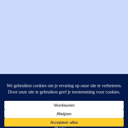
MI Techniek BV
Verrijn Stuartweg 33
4462GE, Goes
Cookies helpen ons bij het leveren van onze diensten. Door
T: +31 (0) 111-484438
gebruik te maken van onze diensten, gaat u akkoord met ons
M:
parts@mitechniek.nl