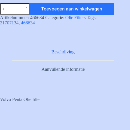
466634
Toevoegen aan winkelwagen
Oliefilter
Volvo
Artikelnummer:
466634
Categorie:
Olie Filters
Tags:
Penta
21707134
,
466634
vervangen
door
21707134
aantal
Beschrijving
Aanvullende informatie
Volvo Penta Olie filter