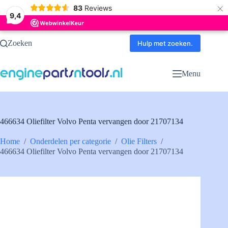
×
83
Reviews
9,4
Ga
Zoeken
naar
Hulp met zoeken.
de
inhoud
Menu
466634 Oliefilter Volvo Penta vervangen door 21707134
Home
/
Onderdelen per categorie
/
Olie Filters
/
466634 Oliefilter Volvo Penta vervangen door 21707134