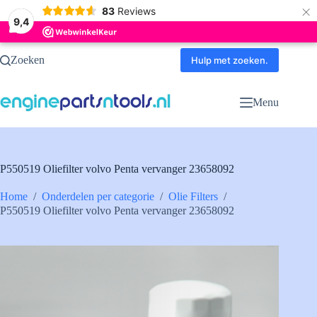
×
83
Reviews
9,4
Ga
Zoeken
naar
Hulp met zoeken.
de
inhoud
Menu
P550519 Oliefilter volvo Penta vervanger 23658092
Home
/
Onderdelen per categorie
/
Olie Filters
/
P550519 Oliefilter volvo Penta vervanger 23658092