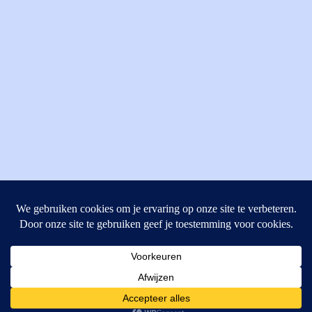
MI Techniek BV
Verrijn Stuartweg 33
4462GE, Goes
Cookies helpen ons bij het leveren van onze diensten. Door
T: +31 (0) 111-484438
gebruik te maken van onze diensten, gaat u akkoord met ons
M:
parts@mitechniek.nl