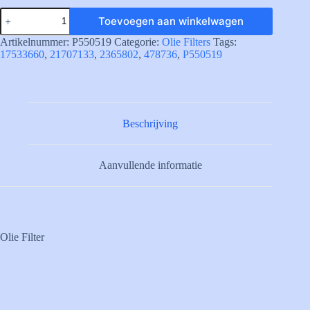
P550519
Toevoegen aan winkelwagen
Oliefilter
volvo
Artikelnummer:
P550519
Categorie:
Olie Filters
Tags:
Penta
17533660
,
21707133
,
2365802
,
478736
,
P550519
vervanger
23658092
aantal
Beschrijving
Aanvullende informatie
Olie Filter