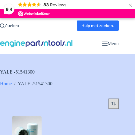
×
83
Reviews
9,4
Ga
Zoeken
naar
Hulp met zoeken.
de
inhoud
Menu
YALE -51541300
Home
/
YALE -51541300