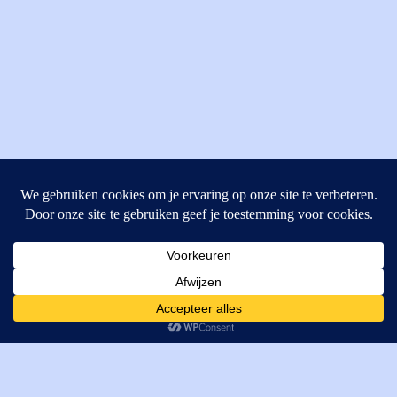
MI Techniek BV
Verrijn Stuartweg 33
4462GE, Goes
Cookies helpen ons bij het leveren van onze diensten. Door
T: +31 (0) 111-484438
gebruik te maken van onze diensten, gaat u akkoord met ons
M:
parts@mitechniek.nl
gebruik van cookies.
OK
VAT: NL862802295B01
KVK: 83269002
Enginepartsntools.nl is een handelsnaam van MI Techniek
BV