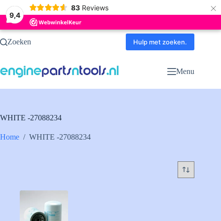
×
83
Reviews
9,4
Ga
Zoeken
naar
Hulp met zoeken.
de
inhoud
Menu
WHITE -27088234
Home
/
WHITE -27088234