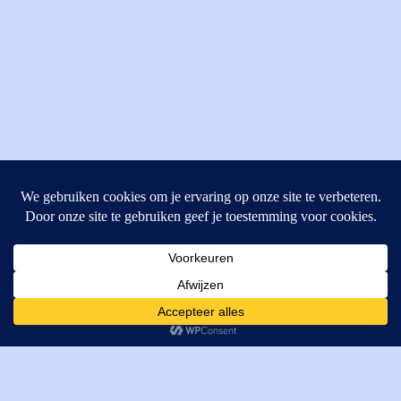
MI Techniek BV
Verrijn Stuartweg 33
4462GE, Goes
Cookies helpen ons bij het leveren van onze diensten. Door
T: +31 (0) 111-484438
gebruik te maken van onze diensten, gaat u akkoord met ons
M:
parts@mitechniek.nl
gebruik van cookies.
OK
VAT: NL862802295B01
KVK: 83269002
Enginepartsntools.nl is een handelsnaam van MI Techniek
BV