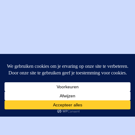
MI Techniek BV
Verrijn Stuartweg 33
4462GE, Goes
Cookies helpen ons bij het leveren van onze diensten. Door
T: +31 (0) 111-484438
gebruik te maken van onze diensten, gaat u akkoord met ons
M:
parts@mitechniek.nl
gebruik van cookies.
OK
VAT: NL862802295B01
KVK: 83269002
Enginepartsntools.nl is een handelsnaam van MI Techniek
BV