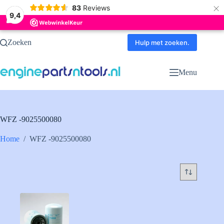
×
83
Reviews
9,4
Ga
Zoeken
naar
Hulp met zoeken.
de
inhoud
Menu
WFZ -9025500080
Home
/
WFZ -9025500080