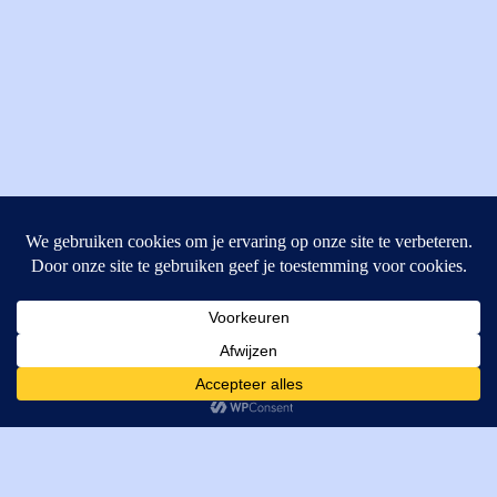
MI Techniek BV
Verrijn Stuartweg 33
4462GE, Goes
Cookies helpen ons bij het leveren van onze diensten. Door
T: +31 (0) 111-484438
gebruik te maken van onze diensten, gaat u akkoord met ons
M:
parts@mitechniek.nl
gebruik van cookies.
OK
VAT: NL862802295B01
KVK: 83269002
Enginepartsntools.nl is een handelsnaam van MI Techniek
BV