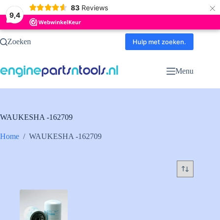
×
83
Reviews
9,4
Ga
Zoeken
naar
Hulp met zoeken.
de
inhoud
Menu
WAUKESHA -162709
Home
/
WAUKESHA -162709