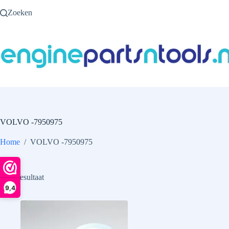
Ga
Zoeken
naar
de
inhoud
VOLVO -7950975
Home
/
VOLVO -7950975
Enig resultaat
9,4