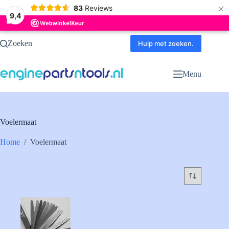
×
83
Reviews
9,4
Ga
Zoeken
naar
Hulp met zoeken.
de
inhoud
Menu
Voelermaat
Home
/
Voelermaat