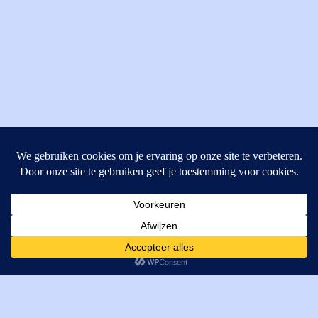
MI Techniek BV
Verrijn Stuartweg 33
4462GE, Goes
Cookies helpen ons bij het leveren van onze diensten. Door
T: +31 (0) 111-484438
gebruik te maken van onze diensten, gaat u akkoord met ons
M:
parts@mitechniek.nl
gebruik van cookies.
OK
VAT: NL862802295B01
KVK: 83269002
Enginepartsntools.nl is een handelsnaam van MI Techniek
BV