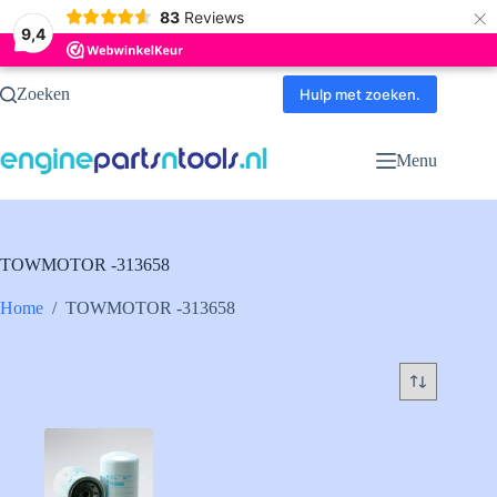
×
83
Reviews
9,4
Ga
Zoeken
naar
Hulp met zoeken.
de
inhoud
Menu
TOWMOTOR -313658
Home
/
TOWMOTOR -313658