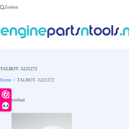
Ga
Zoeken
naar
de
inhoud
TALBOT -5221272
Home
/
TALBOT -5221272
Enig resultaat
9,4