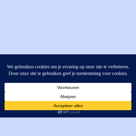
MI Techniek BV
Verrijn Stuartweg 33
4462GE, Goes
Cookies helpen ons bij het leveren van onze diensten. Door
T: +31 (0) 111-484438
gebruik te maken van onze diensten, gaat u akkoord met ons
M:
parts@mitechniek.nl
gebruik van cookies.
OK
VAT: NL862802295B01
KVK: 83269002
Enginepartsntools.nl is een handelsnaam van MI Techniek
BV