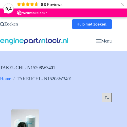
×
83
Reviews
9,4
Ga
Zoeken
naar
Hulp met zoeken.
de
inhoud
Menu
TAKEUCHI - N15208W3401
Home
/
TAKEUCHI - N15208W3401