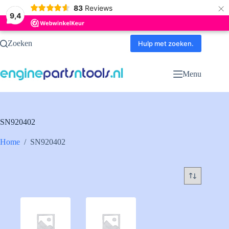
×
83
Reviews
9,4
Ga
Zoeken
naar
Hulp met zoeken.
de
inhoud
Menu
SN920402
Home
/
SN920402