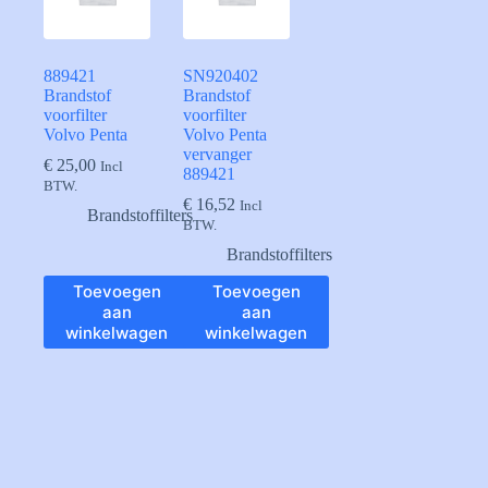
889421
SN920402
Brandstof
Brandstof
voorfilter
voorfilter
Volvo Penta
Volvo Penta
vervanger
€
25,00
Incl
889421
BTW.
€
16,52
Incl
Brandstoffilters
BTW.
Brandstoffilters
Toevoegen
Toevoegen
aan
aan
winkelwagen
winkelwagen