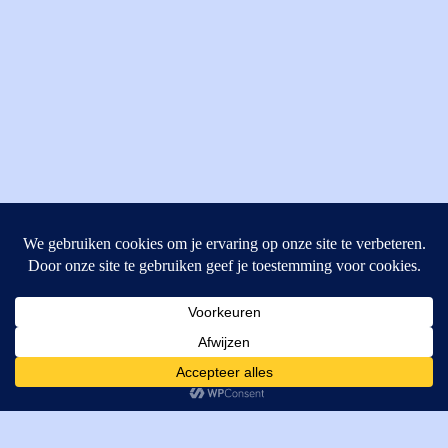
MI Techniek BV
Verrijn Stuartweg 33
4462GE, Goes
Cookies helpen ons bij het leveren van onze diensten. Door
T: +31 (0) 111-484438
gebruik te maken van onze diensten, gaat u akkoord met ons
M:
parts@mitechniek.nl
gebruik van cookies.
OK
VAT: NL862802295B01
KVK: 83269002
Enginepartsntools.nl is een handelsnaam van MI Techniek