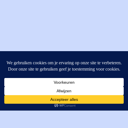
MI Techniek BV
Verrijn Stuartweg 33
4462GE, Goes
Cookies helpen ons bij het leveren van onze diensten. Door
T: +31 (0) 111-484438
gebruik te maken van onze diensten, gaat u akkoord met ons
M:
parts@mitechniek.nl
gebruik van cookies.
OK
VAT: NL862802295B01
KVK: 83269002
Enginepartsntools.nl is een handelsnaam van MI Techniek
BV