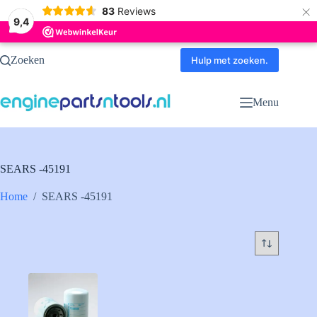
×
83
Reviews
9,4
Ga
Zoeken
naar
Hulp met zoeken.
de
inhoud
Menu
SEARS -45191
Home
/
SEARS -45191