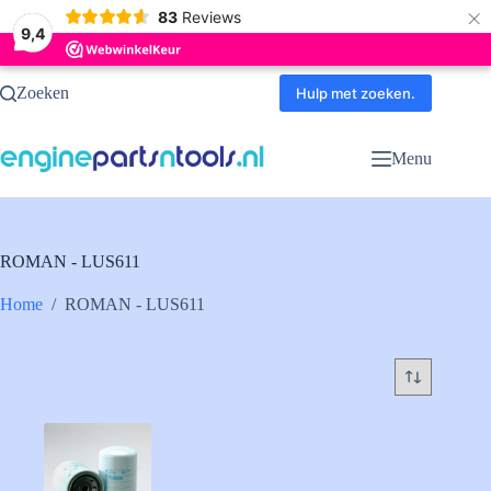
×
83
Reviews
9,4
Ga
Zoeken
naar
Hulp met zoeken.
de
inhoud
Menu
ROMAN - LUS611
Home
/
ROMAN - LUS611