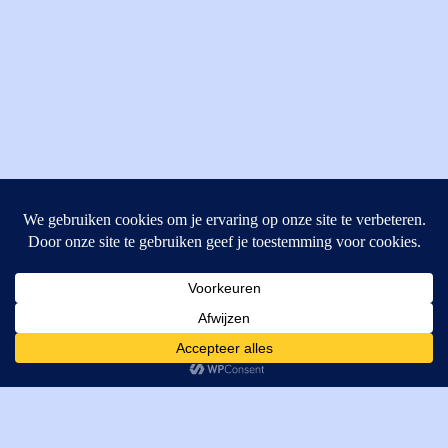
MI Techniek BV
Verrijn Stuartweg 33
4462GE, Goes
Cookies helpen ons bij het leveren van onze diensten. Door
T: +31 (0) 111-484438
gebruik te maken van onze diensten, gaat u akkoord met ons
M:
parts@mitechniek.nl
gebruik van cookies.
OK
VAT: NL862802295B01
KVK: 83269002
Enginepartsntools.nl is een handelsnaam van MI Techniek
BV