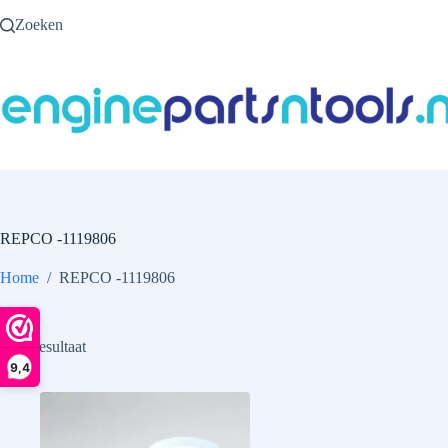
Ga
Zoeken
naar
de
inhoud
REPCO -1119806
Home
/
REPCO -1119806
Enig resultaat
9,4