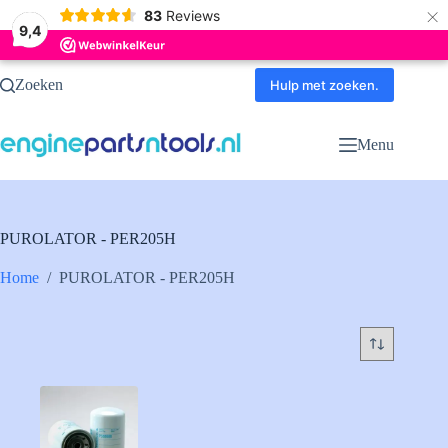
×
83
Reviews
9,4
Ga
Zoeken
naar
Hulp met zoeken.
de
inhoud
Menu
PUROLATOR - PER205H
Home
/
PUROLATOR - PER205H