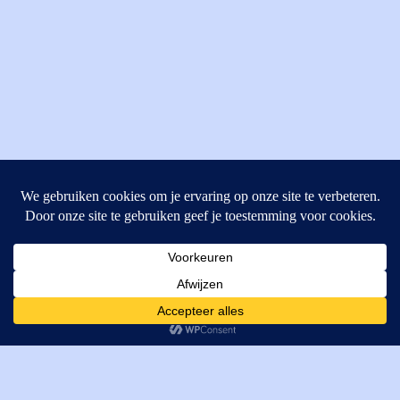
MI Techniek BV
Verrijn Stuartweg 33
4462GE, Goes
Cookies helpen ons bij het leveren van onze diensten. Door
T: +31 (0) 111-484438
gebruik te maken van onze diensten, gaat u akkoord met ons
M:
parts@mitechniek.nl
gebruik van cookies.
OK
VAT: NL862802295B01
KVK: 83269002
Enginepartsntools.nl is een handelsnaam van MI Techniek
BV