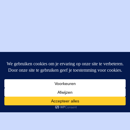
MI Techniek BV
Verrijn Stuartweg 33
4462GE, Goes
Cookies helpen ons bij het leveren van onze diensten. Door
T: +31 (0) 111-484438
gebruik te maken van onze diensten, gaat u akkoord met ons
M:
parts@mitechniek.nl
gebruik van cookies.
OK
VAT: NL862802295B01
KVK: 83269002
Enginepartsntools.nl is een handelsnaam van MI Techniek
BV