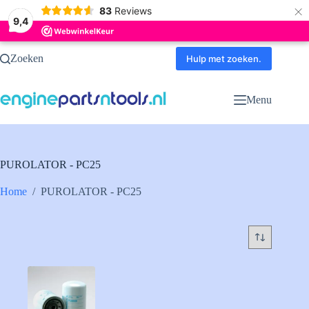
×
83
Reviews
9,4
Ga
Zoeken
naar
Hulp met zoeken.
de
inhoud
Menu
PUROLATOR - PC25
Home
/
PUROLATOR - PC25