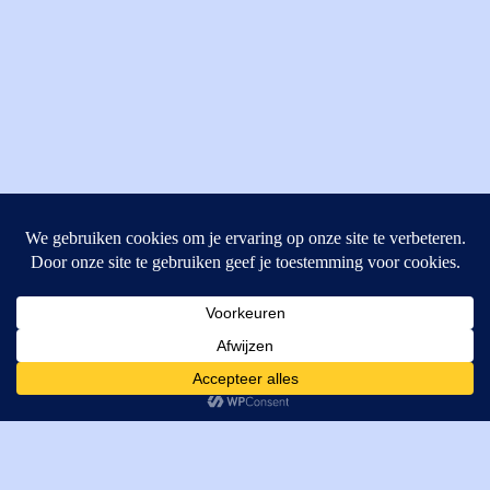
MI Techniek BV
Verrijn Stuartweg 33
4462GE, Goes
Cookies helpen ons bij het leveren van onze diensten. Door
T: +31 (0) 111-484438
gebruik te maken van onze diensten, gaat u akkoord met ons
M:
parts@mitechniek.nl
gebruik van cookies.
OK
VAT: NL862802295B01
KVK: 83269002
Enginepartsntools.nl is een handelsnaam van MI Techniek
BV