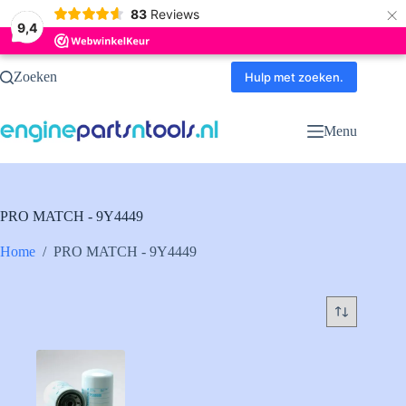
×
83
Reviews
9,4
Ga
Zoeken
naar
Hulp met zoeken.
de
inhoud
Menu
PRO MATCH - 9Y4449
Home
/
PRO MATCH - 9Y4449