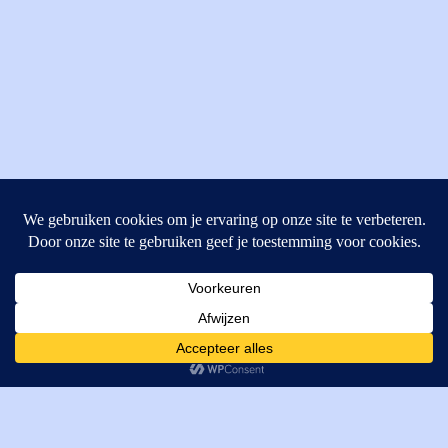
MI Techniek BV
Verrijn Stuartweg 33
4462GE, Goes
Cookies helpen ons bij het leveren van onze diensten. Door
T: +31 (0) 111-484438
gebruik te maken van onze diensten, gaat u akkoord met ons
M:
parts@mitechniek.nl
gebruik van cookies.
OK
VAT: NL862802295B01
KVK: 83269002
Enginepartsntools.nl is een handelsnaam van MI Techniek
BV