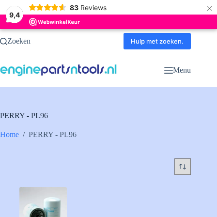
×
83
Reviews
9,4
Ga
Zoeken
naar
Hulp met zoeken.
de
inhoud
Menu
PERRY - PL96
Home
/
PERRY - PL96