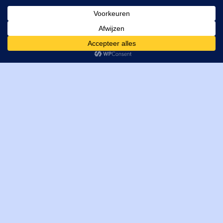
MI Techniek BV
Verrijn Stuartweg 33
4462GE, Goes
Cookies helpen ons bij het leveren van onze diensten. Door
T: +31 (0) 111-484438
gebruik te maken van onze diensten, gaat u akkoord met ons
M:
parts@mitechniek.nl
gebruik van cookies.
OK
VAT: NL862802295B01
KVK: 83269002
Enginepartsntools.nl is een handelsnaam van MI Techniek
BV