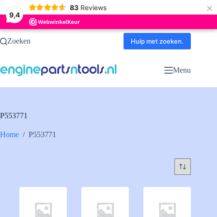
×
83
Reviews
9,4
Ga
Zoeken
naar
Hulp met zoeken.
de
inhoud
Menu
P553771
Home
/
P553771