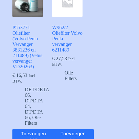
P553771
W962/2
Oliefilter
Oliefilter Volvo
(Volvo Penta
Penta
Vervanger
vervanger
3831236 en
6211489
211489) (Vetus
€
27,53
Incl
vervanger
BTW.
VD20263)
Olie
€
16,53
Incl
Filters
BTW.
DET/DETA
66
,
DT/DTA
64
,
DT/DTA
66
,
Olie
Filters
Toevoegen
Toevoegen