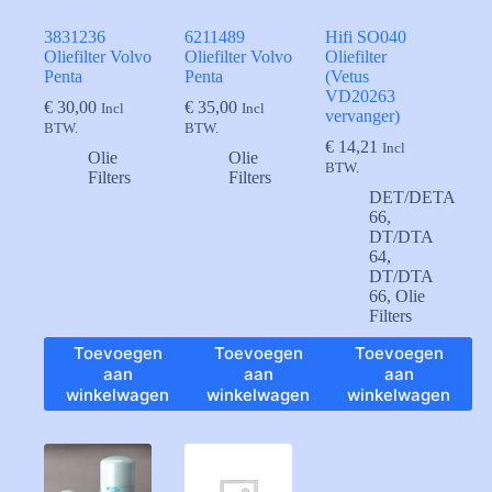
3831236
6211489
Hifi SO040
Oliefilter Volvo
Oliefilter Volvo
Oliefilter
Penta
Penta
(Vetus
VD20263
€
30,00
€
35,00
Incl
Incl
vervanger)
BTW.
BTW.
€
14,21
Incl
Olie
Olie
BTW.
Filters
Filters
DET/DETA
66
,
DT/DTA
64
,
DT/DTA
66
,
Olie
Filters
Toevoegen
Toevoegen
Toevoegen
aan
aan
aan
winkelwagen
winkelwagen
winkelwagen