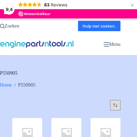
×
83
Reviews
9,4
Ga
Zoeken
naar
Hulp met zoeken.
de
inhoud
Menu
P550905
Home
/
P550905