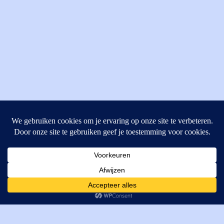
MI Techniek BV
Verrijn Stuartweg 33
4462GE, Goes
Cookies helpen ons bij het leveren van onze diensten. Door
T: +31 (0) 111-484438
gebruik te maken van onze diensten, gaat u akkoord met ons
M:
parts@mitechniek.nl
gebruik van cookies.
OK
VAT: NL862802295B01
KVK: 83269002
Enginepartsntools.nl is een handelsnaam van MI Techniek