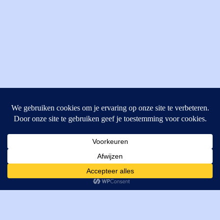
MI Techniek BV
Verrijn Stuartweg 33
4462GE, Goes
Cookies helpen ons bij het leveren van onze diensten. Door
T: +31 (0) 111-484438
gebruik te maken van onze diensten, gaat u akkoord met ons
M:
parts@mitechniek.nl
gebruik van cookies.
OK
VAT: NL862802295B01
KVK: 83269002
Enginepartsntools.nl is een handelsnaam van MI Techniek
BV