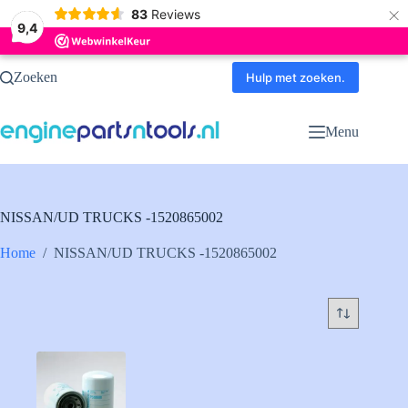
×
83
Reviews
9,4
Ga
Zoeken
naar
Hulp met zoeken.
de
inhoud
Menu
NISSAN/UD TRUCKS -1520865002
Home
/
NISSAN/UD TRUCKS -1520865002