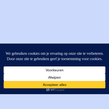
MI Techniek BV
Verrijn Stuartweg 33
4462GE, Goes
Cookies helpen ons bij het leveren van onze diensten. Door
T: +31 (0) 111-484438
gebruik te maken van onze diensten, gaat u akkoord met ons
M:
parts@mitechniek.nl
gebruik van cookies.
OK
VAT: NL862802295B01
KVK: 83269002
Enginepartsntools.nl is een handelsnaam van MI Techniek
BV