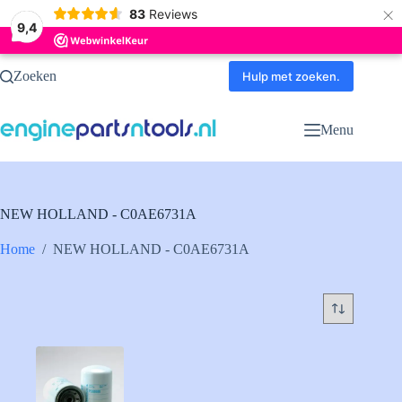
×
83
Reviews
9,4
Ga
Zoeken
naar
Hulp met zoeken.
de
inhoud
Menu
NEW HOLLAND - C0AE6731A
Home
/
NEW HOLLAND - C0AE6731A