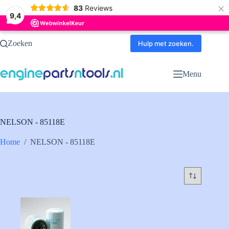
×
83
Reviews
9,4
Ga
Zoeken
naar
Hulp met zoeken.
de
inhoud
Menu
NELSON - 85118E
Home
/
NELSON - 85118E