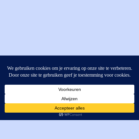
MI Techniek BV
Verrijn Stuartweg 33
4462GE, Goes
Cookies helpen ons bij het leveren van onze diensten. Door
T: +31 (0) 111-484438
gebruik te maken van onze diensten, gaat u akkoord met ons
M:
parts@mitechniek.nl
gebruik van cookies.
OK
VAT: NL862802295B01
KVK: 83269002
Enginepartsntools.nl is een handelsnaam van MI Techniek
BV