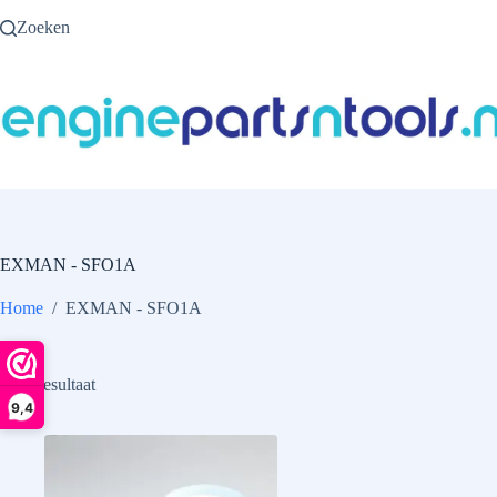
Ga
Zoeken
naar
de
inhoud
EXMAN - SFO1A
Home
/
EXMAN - SFO1A
Enig resultaat
9,4