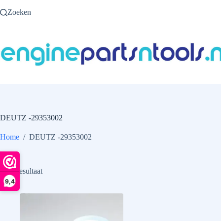
Ga
Zoeken
naar
de
inhoud
DEUTZ -29353002
Home
/
DEUTZ -29353002
Enig resultaat
9,4