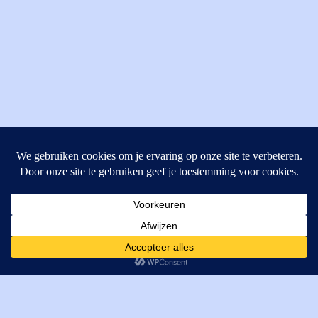
MI Techniek BV
Verrijn Stuartweg 33
4462GE, Goes
Cookies helpen ons bij het leveren van onze diensten. Door
T: +31 (0) 111-484438
gebruik te maken van onze diensten, gaat u akkoord met ons
M:
parts@mitechniek.nl
gebruik van cookies.
OK
VAT: NL862802295B01
KVK: 83269002
Enginepartsntools.nl is een handelsnaam van MI Techniek
BV