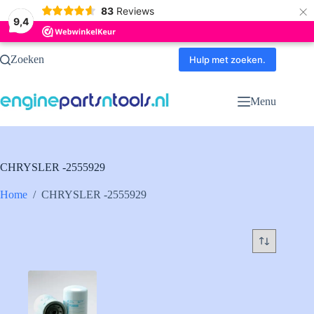
×
83
Reviews
9,4
Ga
Zoeken
naar
Hulp met zoeken.
de
inhoud
Menu
CHRYSLER -2555929
Home
/
CHRYSLER -2555929