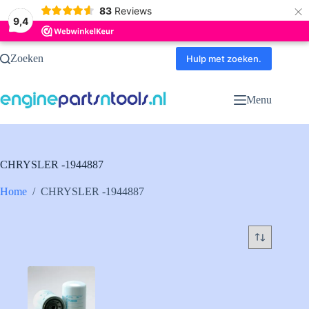
×
83
Reviews
9,4
Ga
Zoeken
naar
Hulp met zoeken.
de
inhoud
Menu
CHRYSLER -1944887
Home
/
CHRYSLER -1944887