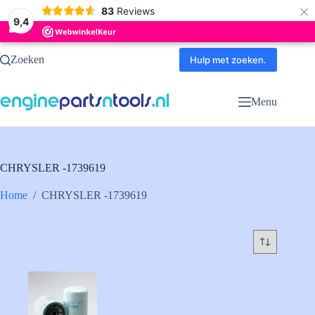
×
83
Reviews
9,4
Ga
Zoeken
naar
Hulp met zoeken.
de
inhoud
Menu
CHRYSLER -1739619
Home
/
CHRYSLER -1739619