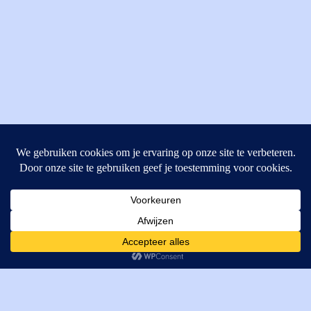
MI Techniek BV
Verrijn Stuartweg 33
4462GE, Goes
Cookies helpen ons bij het leveren van onze diensten. Door
T: +31 (0) 111-484438
gebruik te maken van onze diensten, gaat u akkoord met ons
M:
parts@mitechniek.nl
gebruik van cookies.
OK
VAT: NL862802295B01
KVK: 83269002
Enginepartsntools.nl is een handelsnaam van MI Techniek
BV