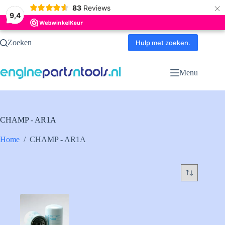
×
83
Reviews
9,4
Ga
Zoeken
naar
Hulp met zoeken.
de
inhoud
Menu
CHAMP - AR1A
Home
/
CHAMP - AR1A