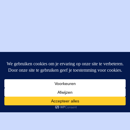
MI Techniek BV
Verrijn Stuartweg 33
4462GE, Goes
Cookies helpen ons bij het leveren van onze diensten. Door
T: +31 (0) 111-484438
gebruik te maken van onze diensten, gaat u akkoord met ons
M:
parts@mitechniek.nl
gebruik van cookies.
OK
VAT: NL862802295B01
KVK: 83269002
Enginepartsntools.nl is een handelsnaam van MI Techniek
BV