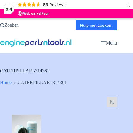
×
83
Reviews
9,4
Ga
Zoeken
naar
Hulp met zoeken.
de
inhoud
Menu
CATERPILLAR -314361
Home
/
CATERPILLAR -314361