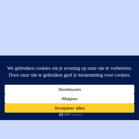
MI Techniek BV
Verrijn Stuartweg 33
4462GE, Goes
Cookies helpen ons bij het leveren van onze diensten. Door
T: +31 (0) 111-484438
gebruik te maken van onze diensten, gaat u akkoord met ons
M:
parts@mitechniek.nl
gebruik van cookies.
OK
VAT: NL862802295B01
KVK: 83269002
Enginepartsntools.nl is een handelsnaam van MI Techniek
BV