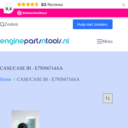
×
83
Reviews
9,4
Ga
Zoeken
naar
Hulp met zoeken.
de
inhoud
Menu
CASE/CASE IH - E7NN6714AA
Home
/
CASE/CASE IH - E7NN6714AA