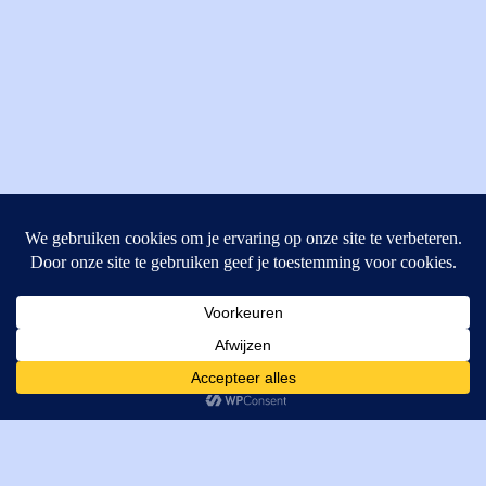
MI Techniek BV
Verrijn Stuartweg 33
4462GE, Goes
Cookies helpen ons bij het leveren van onze diensten. Door
T: +31 (0) 111-484438
gebruik te maken van onze diensten, gaat u akkoord met ons
M:
parts@mitechniek.nl
gebruik van cookies.
OK
VAT: NL862802295B01
KVK: 83269002
Enginepartsntools.nl is een handelsnaam van MI Techniek
BV