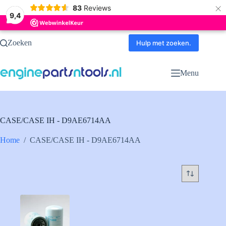
×
83
Reviews
9,4
Ga
Zoeken
naar
Hulp met zoeken.
de
inhoud
Menu
CASE/CASE IH - D9AE6714AA
Home
/
CASE/CASE IH - D9AE6714AA