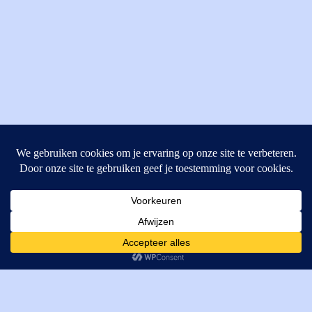
MI Techniek BV
Verrijn Stuartweg 33
4462GE, Goes
Cookies helpen ons bij het leveren van onze diensten. Door
T: +31 (0) 111-484438
gebruik te maken van onze diensten, gaat u akkoord met ons
M:
parts@mitechniek.nl
gebruik van cookies.
OK
VAT: NL862802295B01
KVK: 83269002
Enginepartsntools.nl is een handelsnaam van MI Techniek
BV