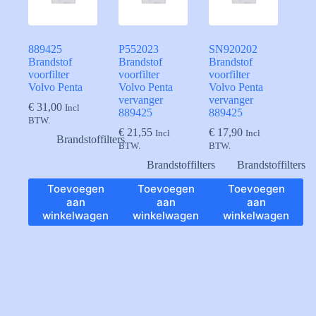
889425
P552023
SN920202
Brandstof
Brandstof
Brandstof
voorfilter
voorfilter
voorfilter
Volvo Penta
Volvo Penta
Volvo Penta
vervanger
vervanger
€
31,00
Incl
889425
889425
BTW.
€
21,55
€
17,90
Incl
Incl
Brandstoffilters
BTW.
BTW.
Brandstoffilters
Brandstoffilters
Toevoegen
Toevoegen
Toevoegen
aan
aan
aan
winkelwagen
winkelwagen
winkelwagen