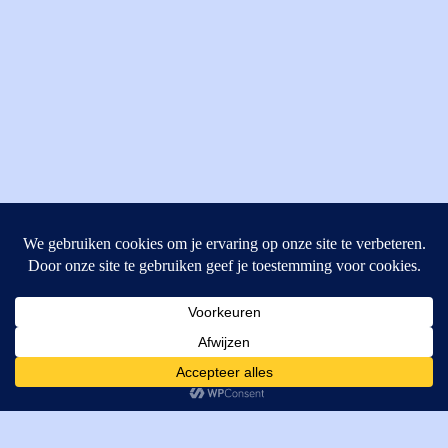
MI Techniek BV
Verrijn Stuartweg 33
4462GE, Goes
Cookies helpen ons bij het leveren van onze diensten. Door
T: +31 (0) 111-484438
gebruik te maken van onze diensten, gaat u akkoord met ons
M:
parts@mitechniek.nl
gebruik van cookies.
OK
VAT: NL862802295B01
KVK: 83269002
Enginepartsntools.nl is een handelsnaam van MI Techniek