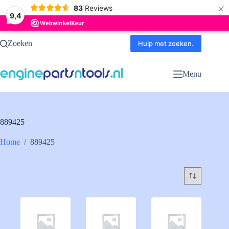
×
83
Reviews
9,4
Ga
Zoeken
naar
Hulp met zoeken.
de
inhoud
Menu
889425
Home
/
889425