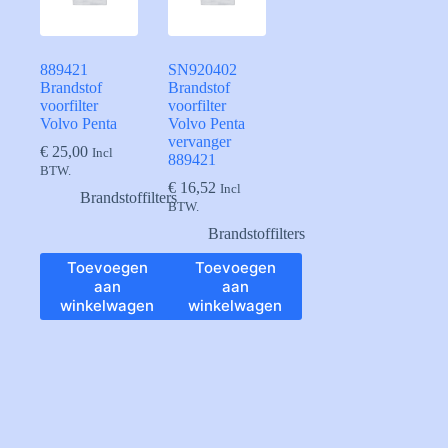
889421
SN920402
Brandstof
Brandstof
voorfilter
voorfilter
Volvo Penta
Volvo Penta
vervanger
€
25,00
Incl
889421
BTW.
€
16,52
Incl
Brandstoffilters
BTW.
Brandstoffilters
Toevoegen
Toevoegen
aan
aan
winkelwagen
winkelwagen