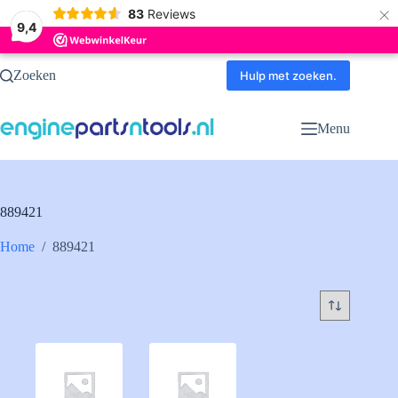
×
83
Reviews
9,4
Ga
Zoeken
naar
Hulp met zoeken.
de
inhoud
Menu
889421
Home
/
889421