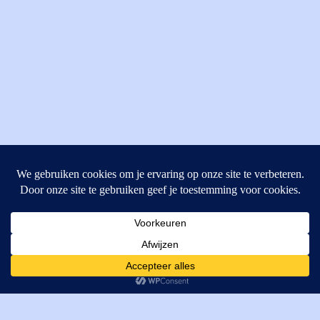
MI Techniek BV
Verrijn Stuartweg 33
4462GE, Goes
Cookies helpen ons bij het leveren van onze diensten. Door
T: +31 (0) 111-484438
gebruik te maken van onze diensten, gaat u akkoord met ons
M:
parts@mitechniek.nl
gebruik van cookies.
OK
VAT: NL862802295B01
KVK: 83269002
Enginepartsntools.nl is een handelsnaam van MI Techniek