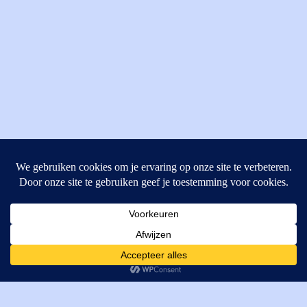
MI Techniek BV
Verrijn Stuartweg 33
4462GE, Goes
Cookies helpen ons bij het leveren van onze diensten. Door
T: +31 (0) 111-484438
gebruik te maken van onze diensten, gaat u akkoord met ons
M:
parts@mitechniek.nl
gebruik van cookies.
OK
VAT: NL862802295B01
KVK: 83269002
Enginepartsntools.nl is een handelsnaam van MI Techniek