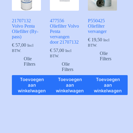
21707132
477556
P550425
Volvo Penta
Oliefilter Volvo
Oliefilter
Oliefilter (By-
Penta
vervanger
pass)
vervangen
€
19,50
Incl
door 21707132
€
57,00
Incl
BTW.
€
57,00
BTW.
Incl
Olie
BTW.
Olie
Filters
Filters
Olie
Filters
Toevoegen
Toevoegen
Toevoegen
aan
aan
aan
winkelwagen
winkelwagen
winkelwagen