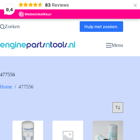
×
83
Reviews
9,4
Ga
Zoeken
naar
Hulp met zoeken.
de
inhoud
Menu
477556
Home
/
477556