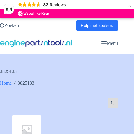
×
83
Reviews
9,4
Ga
Zoeken
naar
Hulp met zoeken.
de
inhoud
Menu
3825133
Home
/
3825133