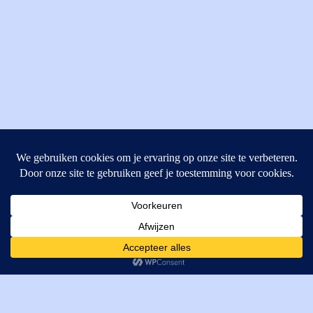
MI Techniek BV
Verrijn Stuartweg 33
4462GE, Goes
Cookies helpen ons bij het leveren van onze diensten. Door
T: +31 (0) 111-484438
gebruik te maken van onze diensten, gaat u akkoord met ons
M:
parts@mitechniek.nl
gebruik van cookies.
OK
VAT: NL862802295B01
KVK: 83269002
Enginepartsntools.nl is een handelsnaam van MI Techniek
BV