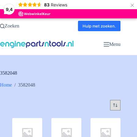
×
83
Reviews
9,4
Ga
Zoeken
naar
Hulp met zoeken.
de
inhoud
Menu
3582048
Home
/
3582048