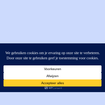
MI Techniek BV
Verrijn Stuartweg 33
4462GE, Goes
Cookies helpen ons bij het leveren van onze diensten. Door
T: +31 (0) 111-484438
gebruik te maken van onze diensten, gaat u akkoord met ons
M:
parts@mitechniek.nl
gebruik van cookies.
OK
VAT: NL862802295B01
KVK: 83269002
Enginepartsntools.nl is een handelsnaam van MI Techniek
BV