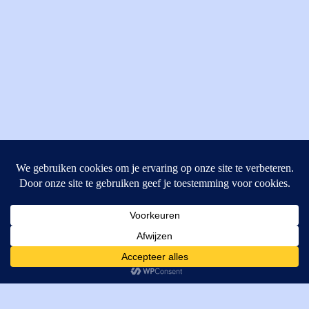
MI Techniek BV
Verrijn Stuartweg 33
4462GE, Goes
Cookies helpen ons bij het leveren van onze diensten. Door
T: +31 (0) 111-484438
gebruik te maken van onze diensten, gaat u akkoord met ons
M:
parts@mitechniek.nl
gebruik van cookies.
OK
VAT: NL862802295B01
KVK: 83269002
Enginepartsntools.nl is een handelsnaam van MI Techniek