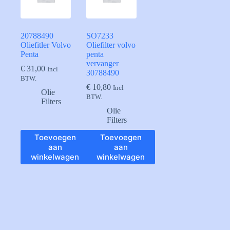
20788490
SO7233
Oliefitler Volvo
Oliefilter volvo
Penta
penta
vervanger
€
31,00
Incl
30788490
BTW.
€
10,80
Incl
Olie
BTW.
Filters
Olie
Filters
Toevoegen
Toevoegen
aan
aan
winkelwagen
winkelwagen