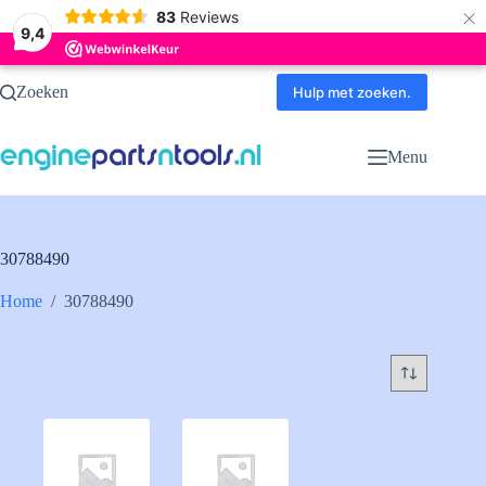
×
83
Reviews
9,4
Ga
Zoeken
naar
Hulp met zoeken.
de
inhoud
Menu
30788490
Home
/
30788490