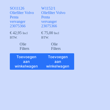
SO11126
W1152/1
Oliefilter Volvo
Oliefilter Volvo
Penta
Penta
vervanger
vervanger
23075366
23075366
€
42,95
€
75,00
Incl
Incl
BTW.
BTW.
Olie
Olie
Filters
Filters
Toevoegen
Toevoegen
aan
aan
winkelwagen
winkelwagen