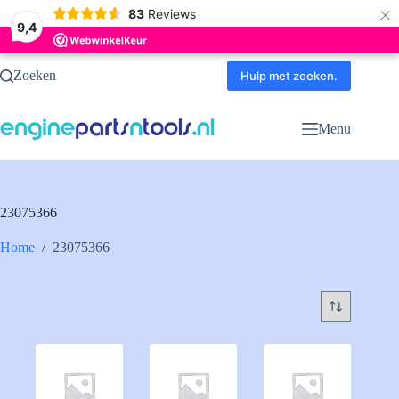
×
83
Reviews
9,4
Ga
Zoeken
naar
Hulp met zoeken.
de
inhoud
Menu
23075366
Home
/
23075366