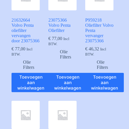
21632664
23075366
P959218
Volvo Penta
Volvo Penta
Oliefilter Volvo
oliefilter
Oliefilter
Penta
vervangen
vervanger
€
77,00
Incl
door 23075366
23075366
BTW.
€
77,00
€
46,32
Incl
Incl
Olie
BTW.
BTW.
Filters
Olie
Olie
Filters
Filters
Toevoegen
Toevoegen
Toevoegen
aan
aan
aan
winkelwagen
winkelwagen
winkelwagen