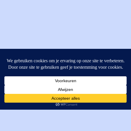
MI Techniek BV
Verrijn Stuartweg 33
4462GE, Goes
Cookies helpen ons bij het leveren van onze diensten. Door
T: +31 (0) 111-484438
gebruik te maken van onze diensten, gaat u akkoord met ons
M:
parts@mitechniek.nl
gebruik van cookies.
OK
VAT: NL862802295B01
KVK: 83269002
Enginepartsntools.nl is een handelsnaam van MI Techniek
BV