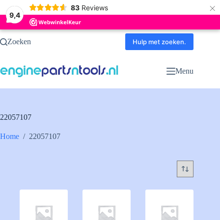
×
83
Reviews
9,4
Ga
Zoeken
naar
Hulp met zoeken.
de
inhoud
Menu
22057107
Home
/
22057107