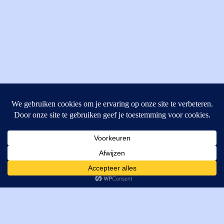
MI Techniek BV
Verrijn Stuartweg 33
4462GE, Goes
Cookies helpen ons bij het leveren van onze diensten. Door
T: +31 (0) 111-484438
gebruik te maken van onze diensten, gaat u akkoord met ons
M:
parts@mitechniek.nl
gebruik van cookies.
OK
VAT: NL862802295B01
KVK: 83269002
Enginepartsntools.nl is een handelsnaam van MI Techniek
BV