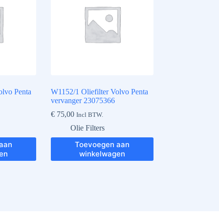
olvo Penta
W1152/1 Oliefilter Volvo Penta
vervanger 23075366
€
75,00
Incl BTW.
Olie Filters
aan
Toevoegen aan
en
winkelwagen