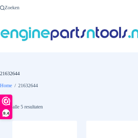
Ga
Zoeken
naar
de
inhoud
21632644
Home
/
21632644
Toont alle 5 resultaten
9,4