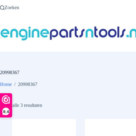
Ga
Zoeken
naar
de
inhoud
20998367
Home
/
20998367
Toont alle 3 resultaten
9,4