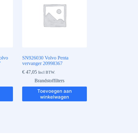
olvo
SN926030 Volvo Penta
7
vervanger 20998367
€
47,05
Incl BTW.
Brandstoffilters
Toevoegen aan
winkelwagen