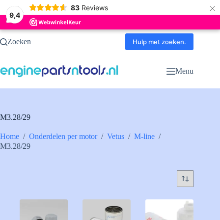
×
83
Reviews
9,4
Ga
Zoeken
naar
Hulp met zoeken.
de
inhoud
Menu
M3.28/29
Home
/
Onderdelen per motor
/
Vetus
/
M-line
/
M3.28/29