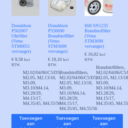
Donaldson
Donaldson
Hifi SN1235
P502007
P550690
Brandstoffilter
Oliefilter
Brandstoffilter
(Vetus
(Vetus
(Vetus
STM3690
STM0051
STM3690
vervanger)
vervanger)
vervanger)
€
16,02
Incl
€
9,58
€
18,10
Incl
Incl
BTW.
BTW.
BTW.
Brandstoffilters
,
M2.02/04/06/C5/D5
Brandstoffilters
,
,
M2.02/04/06/C5
M2.05
,
M2.13/18
,
M2.02/04/06/C5/D5
M2.05
,
,
M2.13/1
M3.09
,
M2.05
,
M2.13/18
,
M3.09
,
M3.10/M4.14
,
M3.09
,
M3.10/M4.14
,
M3.28/29
,
M3.10/M4.14
,
M3.28/29
,
M4.15/17
,
M3.28/29
,
M4.15/17
,
M4.35/45
,
M4.55/56
M4.15/17
,
M4.35/45
,
M4.55
M4.35/45
,
M4.55/56
Toevoegen
Toevoegen
Toevoegen
aan
aan
aan