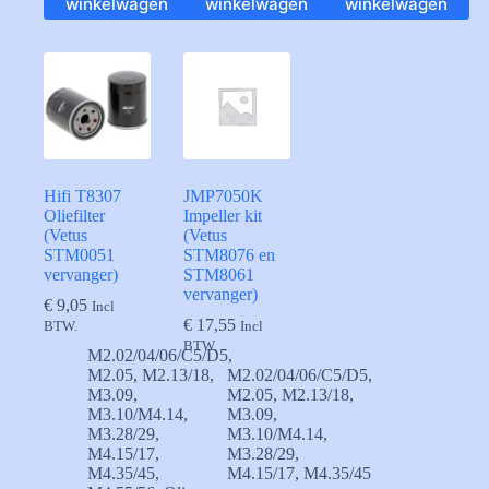
winkelwagen
winkelwagen
winkelwagen
Hifi T8307
JMP7050K
Oliefilter
Impeller kit
(Vetus
(Vetus
STM0051
STM8076 en
vervanger)
STM8061
vervanger)
€
9,05
Incl
€
17,55
BTW.
Incl
BTW.
M2.02/04/06/C5/D5
,
M2.05
,
M2.13/18
,
M2.02/04/06/C5/D5
,
M3.09
,
M2.05
,
M2.13/18
,
M3.10/M4.14
,
M3.09
,
M3.28/29
,
M3.10/M4.14
,
M4.15/17
,
M3.28/29
,
M4.35/45
,
M4.15/17
,
M4.35/45