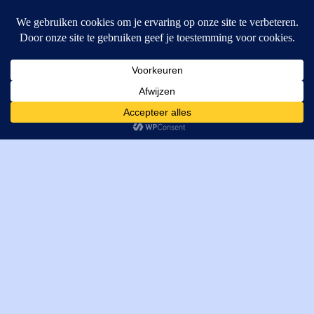
MI Techniek BV
Verrijn Stuartweg 33
4462GE, Goes
Cookies helpen ons bij het leveren van onze diensten. Door
T: +31 (0) 111-484438
gebruik te maken van onze diensten, gaat u akkoord met ons
M:
parts@mitechniek.nl
gebruik van cookies.
OK
VAT: NL862802295B01
KVK: 83269002
Enginepartsntools.nl is een handelsnaam van MI Techniek
BV